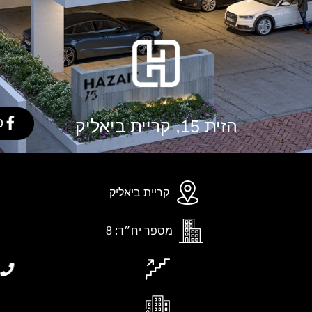
פ
הזית 15, קריית ביאליק
קריית ביאליק
מספר יח״ד: 8
*